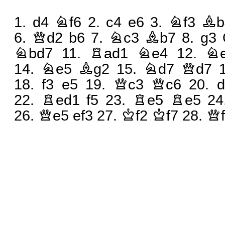
1.
d4
Nf6
2.
c4
e6
3.
Nf3
Bb
6.
Qd2
b6
7.
Nc3
Bb7
8.
g3
Nbd7
11.
Rad1
Ne4
12.
N
14.
Ne5
Bg2
15.
Nd7
Qd7
18.
f3
e5
19.
Qc3
Qc6
20.
d
22.
Red1
f5
23.
Re5
Re5
2
26.
Qe5
ef3
27.
Kf2
Kf7
28.
Qf